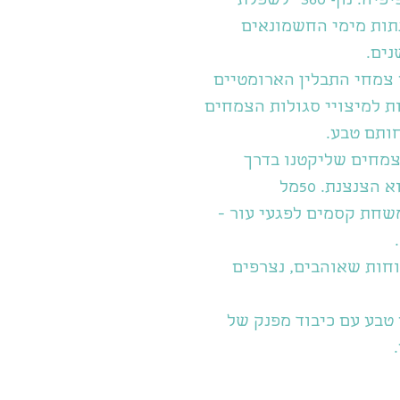
סיור ליקוט מרתק בחורבת קנים היפיפיה. נוף 360* לשפלת
גתות מימי החשמונאים
נים.
 צמחי התבלין הארומטיים
ת למיצויי סגולות הצמחים
ותם טבע.
צמחים שליקטנו בדרך
ומכינים מרקחות מרפא ומוזגים מלוא הצנצנת. 50מל
שחת קסמים לפגעי עור -
וחות שאוהבים, נצרפים
טבע עם כיבוד מפנק של