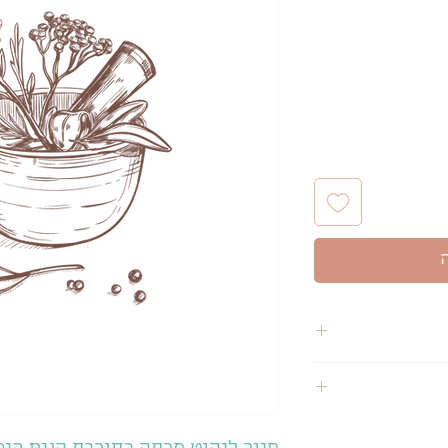
משך הסדנא כשעתיים וחצי, לקבוצות של 10
משתתפים. כל משתתף נוסף, 140שח. עד 20