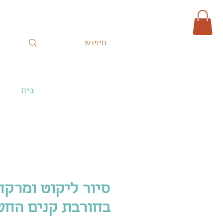
בית
סיור ליקוט ומרק
בחורבת קנים החש