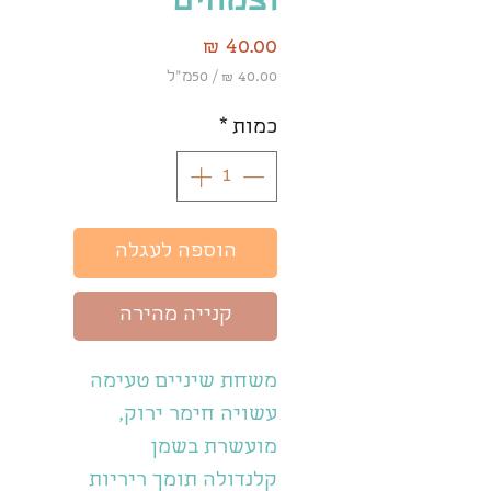
וצמחים
מחיר
/
50מ"ל
‏40.00 ‏₪
לכל
כמות
*
50
Milliliters
הוספה לעגלה
קנייה מהירה
משחת שיניים טעימה
עשויה חימר ירוק,
מועשרת בשמן
קלנדולה תומך ריריות