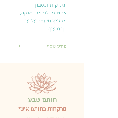
תינוקות וכסבון
אינטימי לנשים. מנקה,
מקציף ושומר על עור
רך ורענן.
מידע נוסף
מרקחת תמצית סלק
סוכר, גליצרין ורדים, שמן
חוחובה קלנדולה
קמומומיל ומים ארומטיים
לבדר, קמומיל וורדים
מצמחי מרפא אורגניים
חותם טבע
וטריים. ללא כימיקלים,
רעלים, מבשמים
מרקחות בחותם אישי
ומשמרים שיכולים לעורר