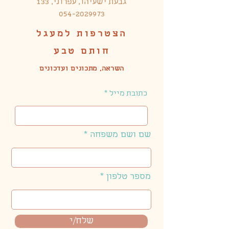
גבעת ישעיהו, עפרוני, 133
אלרגיה או גירוי.
054-2029973
הצטרפות למעגל
חותם טבע
השראה, מתכונים ועדכונים
כתובת מייל
שם ושם משפחה
מספר טלפון
שלח/י