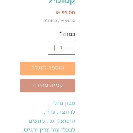
קמומיל
מחיר
/
100מ"ל
‏95.00 ‏₪
לכל
כמות
*
100
Milliliters
הוספה לעגלה
קנייה מהירה
סבון נוזלי
לרחצה. עדין,
היפואלרגני, מתאים
לבעלי עור עדין ורגיש,